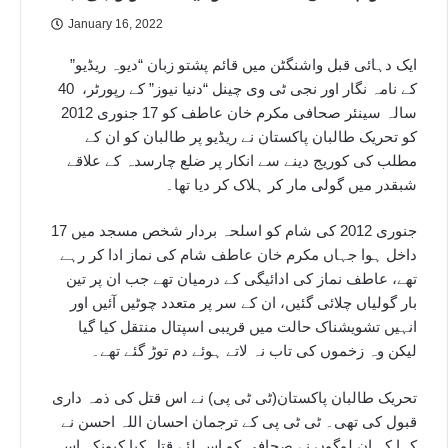
January 16, 2022
ایک دہائی قبل واشنگٹن میں قائم پشتو زبان “دیوہ ریڈیو”
کے نامہ نگار اور نجی ٹی وی چینل “دنیا نیوز” کے رپورٹر، 40
سالہ سینئر صحافی مکرم خان عاطف کو 17 جنوری 2012
کو تحریک طالبان پاکستان نے ریڈیو پر طالبان کو ان کے
مطلب کی کوریج دینے سے انکار پر ضلع چارسدہ کے علاقے
شبقدر میں گولی مار کر ہلاک کر دیا تھا۔
17 جنوری 2012 کی شام کو اسلحہ بردار شخص مسجد میں
داخل ہوا جہاں مکرم خان عاطف شام کی نماز ادا کر رہے
تھے، عاطف نماز کی ادائیگی کے درمیان تھے جب ان پر تین
بار گولیاں چلائی گئیں، ان کے سر پر متعدد چوٹیں آئیں اور
انہیں تشویشناک حالت میں قریبی اسپتال منتقل کیا گیا
لیکن وہ زخموں کی تاب نہ لاتے ہوئے دم توڑ گئے تھے۔
تحریک طالبان پاکستان(ٹی ٹی پی) نے اس قتل کی ذمہ داری
قبول کی تھی۔ ٹی ٹی پی کے ترجمان احسان اللہ احسن نے
کہا کہ ان لوگوں نے صحافی کو اس لئے قتل کیا کیونکہ اس