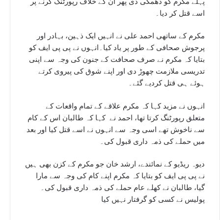
پہلے مکرم کو دھمکی دی پھر ان کے خلاف رپورٹنگ کرنے پر
اسے قتل کر دیا۔
مکرم کے ساتھی احمد علی نے انہیں ایک ذہین، بہادر اور
پرجوش صحافی کے طور پر یاد کیا۔انہوں نے پی پی ایف کو
بتایا کہ مکرم نے صرف صحافت کے جنون کی وجہ سے اپنی
تدریسی ملازمت چھوڑ دی اور اپنے شوق کی پیروی کرتے
ہوئے ہی قتل کردیے گئے۔
انہوں نے مزید کہا کہ مکرم علاقے کے تمام واقعات کے
متعلق رپورٹنگ کرتا تھا، احمد نے کہا کہ طالبان اس کے کام
سے ناخوش تھے اسی وجہ سے انہوں نے اسے قتل کیا اور بعد
میں حملے کی ذمہ داری قبول کی۔
دیوہ ریڈیو کے نمائندے، ارشد خان جو مکرم کے کزن بھی ہیں
نے پی پی ایف کو بتایا کہ مکرم اپنے کام کی وجہ سے مارا
گیا، طالبان نے کھلے عام حملے کی ذمہ داری قبول کی۔
پولیس نے کسی کو گرفتار نہیں کیا