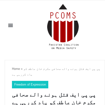
پی پی ایف قتل ہونے والے صحافی مکرم خان عاطف کو
»
Home
یاد کررہی ہے
Freedom of Expression
پی پی ایف قتل ہونے والے صحافی
مکرم خان عاطف کو یاد کررہی ہے