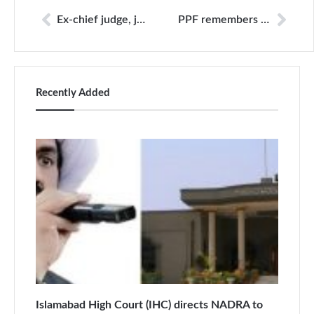
Ex-chief judge, journalists to be indicted on 20th
PPF remembers murdered journalist Mukarram Khan Atif
Recently Added
Islamabad High Court (IHC) directs NADRA to