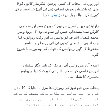
اور روزنامہ انتخاب کے کیمرہ پرسن الیگزینڈر کالون کو 9
مئی کو پاکستان تحریک انصاف (پی ٹی آئی) کے احتجاج کی
کوریج کرنے والے پولیس نے
زدوکوب
کیا۔
راولپنڈی میں ایکسپریس نیوز کے پروڈیوسر اور سماجی
کارکن سید مستجاب حسن اور سنو ٹی وی کے پروڈیوسر
محمد فیضان اشرف کو پولیس نے اس وقت زدوکوب کیا
جب انہوں نے 9 مئی کو پی ٹی آئی رہنما راجہ ناصر
محفوظ کے گھر پر پولیس کے چھاپے کی ویڈیوز بنانا شروع
کیں۔
اسلام آباد میں وائس آف امریکہ کے نامہ نگار سلمان
ادریس قاضی کو اسلام آباد ہائی کورٹ کے باہر پولیس نے
بدتمیزی کا نشانہ بنایا۔
پنجاب میں جیو نیوز کی رپورٹر دعا مرزا نے بتایا کہ 10 مئی
کو لاہور میں پولیس نے مظاہرین کو منتشر کرنے کے
لیے آنسو گیس کا استعمال کیا تاہم صوبوں میں
کوئی صحافی زیادہ زخمی نہیں ہوا لیکن متعدد