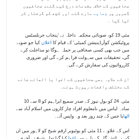
صحافیوں کے خلاف مقدمات درج کیے گئے، صحافیوں
گھروں پر
چھاپے
مارے گئے اور کچھ کو گرفتار کر
لیا گیا ۔
مئی 19 کو، صوبائی محکمہ داخلہ نے ‘پنجاب جرنلسٹس
پروٹیکشن کوآرڈینیشن کمیٹی’ کے قیام کا
اعلان
کیا جو صوبے
میں جب بھی کسی صحافی پر حملہ ہوگا تو مداخلت کرے
گی، تحقیقات میں سہولت فراہم کرے گی اور ضروری
کارروائیوں کی سفارش کرے گی۔
ان کے علاوہ بھی صحافیوں کے اغوا یا اٹھائے جانے
کے مختلف واقعات رپورٹ ہوئے۔
مئی 24 کو بول نیوز کے صدر سمیع ابراہیم کو 8 سے 10
سادہ لباس میں نامعلوم افراد چار کاروں میں اسلام آباد سے
اٹھا
یا جس کے چند روز بعد وہ واپس آئے۔
اس کے علاوہ، 11 مئی کو یوٹیوبر ارقم شیخ کو لاہور میں ان
کی رہائش گاہ کے باہر سے
اغوا
کیا گیا تھا۔ شیخ نے آخری