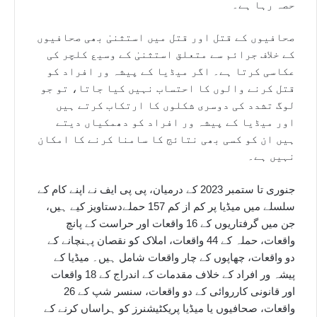
حصہ رہا ہے۔
صحافیوں کے قتل اور قتل میں استثنیٰ بھی صحافیوں
کے خلاف جرائم سے متعلق استثنیٰ کے وسیع کلچر کی
عکاسی کرتا ہے۔ اگر میڈیا کے پیشہ ور افراد کو
قتل کرنے والوں کا احتساب نہیں کیا جاتا، تو جو
لوگ تشدد کی دوسری شکلوں کا ارتکاب کرتے ہیں
اور میڈیا کے پیشہ ور افراد کو دھمکیاں دیتے
ہیں ان کو کسی بھی نتائج کا سامنا کرنے کا امکان
نہیں ہے۔
جنوری تا ستمبر 2023 کے درمیان، پی پی ایف نے اپنے کام کے
سلسلے میں میڈیا پر کم از کم 157 حملےدستاویز کیے ہیں،
جن میں گرفتاریوں کے 16 واقعات اور حراست کے پانچ
واقعات، حملہ کے 44 واقعات، املاک کو نقصان پہنچانے کے
دو واقعات، چھاپوں کے چار واقعات شامل ہیں۔ میڈیا کے
پیشہ ور افراد کے خلاف مقدمات کے اندراج کے 18 واقعات
اور قانونی کارروائی کے دو واقعات، سنسر شپ کے 26
واقعات، صحافیوں یا میڈیا پریکٹیشنرز کو ہراساں کرنے کے