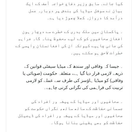
کیا جائے۔ سابق وزیر دفاع خواجہ آصف کے ایک
بیان نے سوشل میڈیا کی بندش پر دوبارہ عمل
درآمد کا دروازہ کھلا چھوڑ دیا ہے۔
۔ پاکستان میں ملک بدری کے خطرے سے دوچار ہون
افغان صحافیوں کو کے لیے محفوظ پناہ گاہ فراہم
کی جانی چاہیے کیونکہ ان کی افغانستان واپسی کے
خطرات لاحق ہو سکتے ہیں۔
۔ جیسا کہ وفاقی اور سندھ کے میڈیا سیفٹی قوانین کے
ذریعے لازمی قرار دیا گیا ہے، متعلقہ حکومت (صوبائی یا
وفاقی) کو میڈیا ہاؤسز کی طرف سے عملے کو لازمی
تربیت کی فراہمی کی نگرانی کرنی چاہیے۔
۔ صحافیوں اور میڈیا کے پیشہ ور افراد کی
جسمانی حفاظت کے ساتھ ساتھ، نگراں حکومت کو
صحافیوں اور میڈیا کے پیشہ ور افراد کی ڈیجیٹل
حفاظت کو بھی یقینی بنانا ہوگا۔