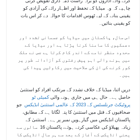
کرنے والے اداروں کو براہ راست ذمہ داری تفویض کرنی
چاہیے کہ وہ میڈیا کے تحفظ اور اظہار رائے کی آزادی کو
یقینی بنانے کے لیے ٹھوس اقدامات کا حوالہ دے کر اس بات
کو یقینی بنائیں۔
اس سال، پاکستان میں میڈیا کو جسمانی تشدد اور
دھمکیوں کا سامنا کرنا پڑتا ہے اور میڈیا کے
محدود منظر نامے کے اندر کام کرتا ہے جس نے ملک
میں ہونے والی اہم پیش رفتوں کو آزادانہ طور پر
کور کرنے کی ان کی صلاحیت میں رکاوٹیں پیدا کی
ہیں۔
دریں اثنا، میڈیا کے خلاف تشدد کے مرتکب افراد کو استثنیٰ
حاصل ہے۔ حال ہی میں جاری ہونے والی
کمیٹی ٹو
پروٹیکٹ جرنلسٹس کے 2023 کے عالمی استثنیٰ انڈیکس
جو
صحافیوں کے قتل میں استثنیٰ کا پتہ لگاتا ہے کے مطابق،
پاکستان انڈیکس میں گیارہویں نمبر پر ہے۔ استثنیٰ کے
زیادہ پھیلاؤ کی عکاسی کرتے ہوئے، پاکستان 16 سالوں سے
یعنی انڈیکس کے آغاز کے بعد سے ہر سال انڈیکس کا