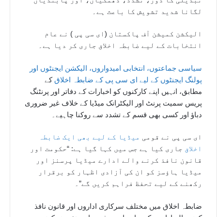
لگانا شدید تشویش کا باعث ہے۔
الیکشن کمیشن آف پاکستان (ای سی پی ) نے عام
انتخابات کے لیے ضابطہ اخلاق جاری کر دیا ہے۔
سیاسی جماعتوں، انتخابی امیدواروں، الیکشن ایجنٹوں اور
پولنگ ایجنٹوں کے لیے ای سی پی کے ضابطہ اخلاق
کے
مطابق، انہیں اپنے کارکنوں کو اخبارات کے دفاتر اور پرنٹنگ
پریس سمیت پرنٹ اور الیکٹرانک میڈیا کے خلاف غیر ضروری
دباؤ اور کسی بھی قسم کے تشدد سے روکنا چاہیے۔
ای سی پی نے قومی
میڈیا کے لیے بھی ایک ضابطہ
اخلاق
جاری کیا ہے جس میں کہا گیا ہے: “حکومت اور
قانون نافذ کرنے والے ادارے میڈیا پرسنز اور
میڈیا ہاؤسز کو ان کی آزادی اظہار کو برقرار
رکھنے کے لیے تحفظ فراہم کریں گے”۔
ضابطہ اخلاق میں مختلف سرکاری اداروں اور قانون نافذ