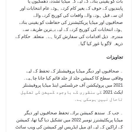
بات کو یقینی بنانے کے لیے کہ میڈیا تشدد، دھمکیوں یا
پابندیوں کے خوف کے بغیر کام کرتے ہوئے عام انتخابات اور
ان سے قبل ہونے والے واقعات کی کوریج کرنے والے
صحافیوں اور میڈیا پریکٹیشنرز کی حفاظت کو یقینی بناتے
ہوئے انتخابات کی کوریج کرنے کے لیے بہترین طریقے سے
مندرجہ ذیل اقدامات کی سفارش کرتا ہے۔ متعلقہ حکام کے
ذریعہ لاگو یا غور کیا گیا۔
تجاویزات
۔ صحافیوں اور دیگر میڈیا پروفیشنلز کے تحفظ کے لیے
وفاقی سطح کا کمیشن جلد از جلد قائم کیا جانا چاہیے۔
2021 میں پروٹیکشن آف جرنلسٹس اینڈ میڈیا پروفیشنلز
ایکٹ 2021 کی منظوری کے باوجود کمیشن کی تشکیل
تاحال نہیں ہوسکی ہے۔
۔ جب کہ سندھ کمیشن برائے تحفظ صحافیوں اور دیگر
میڈیا پریکٹیشنرز نومبر 2022 میں تشکیل دیا گیا تھا، کمیشن
کے اراکین کے لیے ای میل ایڈریس اور کمیشن کی ویب سائٹ