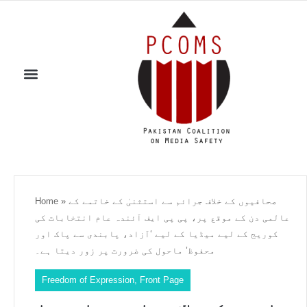
صحافیوں کے خلاف جرائم سے استثنیٰ کے خاتمے کے
»
Home
عالمی دن کے موقع پر، پی پی ایف آئندہ عام انتخابات کی
کوریج کے لیے میڈیا کے لیے ‘آزاد، پابندی سے پاک اور
محفوظ’ ماحول کی ضرورت پر زور دیتا ہے۔
Freedom of Expression
,
Front Page