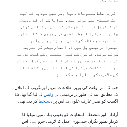
اگرچہ غلط معلومات دنیا بھر میں میڈیا کے لیے
ایک چیلنج بنی ہوئی ہیں، میڈیا کو اس کے پھیلاؤ
کو کنٹرول کرنے کے طریقہ کار کی رہنمائی کرنی
چاہیے۔ میڈیا ضابطہ اخلاق کی پیروی کرتا ہے اور
اسے خود کو منظم کرنے کی اجازت ہونی چاہیے۔
پیمرا ترمیمی بل میں ڈس انفارمیشن کی تعریف
کرتے ہوئے، قانون کے غلط استعمال کی گنجائش ہے
کہ وہ تنقیدی خبروں کو ڈس انفارمیشن قرار دے کر
اور براڈکاسٹ میڈیا کی آزادانہ رپورٹنگ کرنے
کی صلاحیت کو دبایا جاسکتا ہئ۔
جب کہ اس وقت کی وزیر اطلاعات مریم اورنگزیب کے اعلان
کے مطابق ابتدائی طور پر ترمیمی بل
واپس
لے لیا گیا تھا، 15
اگست کو صدر عارف علوی نے اس پر
دستخط
کر دیے تھے۔
آزادانہ اور منصفانہ انتخابات کو یقینی بنانے میں میڈیا کا
کردار بطور نگران جمہوری عمل کا لازمی جزو ہے۔ اس