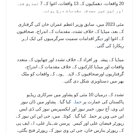
20 واقعات، دھمکیوں کے 13 واقعات، اغوا کے 7 تصدیق شدہ
اور تین غیر مصدقہ مقدمات درج ہوئے۔
مئی 2023 میں، سابق وزیر اعظم عمران خان کی گرفتاری
کے بعد، میڈیا کے خلاف تشدد، مقدمات کے اندراج، صحافیوں
کے اغوا اور دیگر اقدامات سمیت سرگرمیوں کی ایک لہر
ریکارڈ کی گئی۔
میڈیا کے پیشہ ور افراد کے خلاف تشدد اور چھاپوں کے متعدد
واقعات اور میڈیا کارکنوں کے خلاف مقدمات کے اندراج،
گرفتاریوں اورصحافیوں کے لاپتہ ہونے کے واقعات کو ملک
بھر میں دستاویزی شکل دی گئی۔
تشدد کے درمیان 10 مئی کو پشاور میں سرکاری ریڈیو
پاکستان کی عمارت پر
حملہ
کیا گیا۔ پشاور میں ڈان نیوز
ٹی وی، آج نیوز، خیبر نیوز اور ایکسپریس نیوز کی ڈی ایس
این جی وین پر حملہ کیا گیا۔ کوئٹہ میں، جی این این نیوز کے
رپورٹر فیضان علی اور کیمرہ پرسن شہباز علی، اے ایف پی
کے رپورٹر بنارس خان، جی ٹی وی نیوز کے رپورٹر فتح بگٹی،