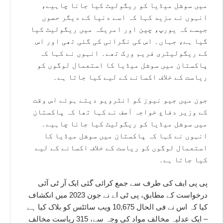
میں سوشل میڈیا کو ریگولیٹ کیا جانا چاہیے،
انہوں نے مزید کہا کہ اسے دنیا کے دیگر حصوں
جیسے کہ یورپ، چین اور امریکہ میں ریگولیٹ کیا
گیا ہے، جہاں۔ اس کی نگرانی کی گئی تھی اور اس
کے ریگولیٹری فریم ورک تھے۔ انہوں نے کہا کہ
پاکستان میں سوشل میڈیا کا استعمال لوگوں کو
ریاست کے خلاف اکسانے کے لیے کیا جاتا ہے۔
جون میں جیو نیوز کو انٹرویو دیتے ہوئے اس وقت
کے وزیر دفاع خواجہ آصف نے کہا تھا کہ پاکستان
میں سوشل میڈیا کو ریگولیٹ کیا جانا چاہیے۔
انہوں نے کہا کہ پاکستان میں سوشل میڈیا کا
استعمال لوگوں کو ریاست کے خلاف اکسانے کے لیے
کیا جاتا ہے۔
پی پی ایف کی طرف سے جمع کرائی گئی ایک آر ٹی آئی
درخواست کے مطابق، پی ٹی اے نے جون 2023 میں انکشاف
کیا کہ اس نے فی الحال 10,675 ویب سائٹس کو بلاک کیا ہے
– ایک عدلیہ مخالف مواد کی وجہ سے، 315 ریاست مخالف