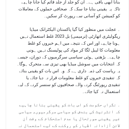
بنانا ابھی باقی ہے۔ ان کو جلد از جلد قائم کیا جانا چاہیے
تاکہ یہ یقینی بنایا جا سکے کہ صحافی حملوں کے معاملات
کو کمیشن کو آسانی سے رپورٹ کر سکیں۔
۔ عجلت میں منظور کیا گیا پاکستان الیکٹرانک میڈیا
ریگولیٹری اتھارٹی (ترمیمی) بل 2023 غلط استعمال نہیں
ہونا چاہیے اور اس کے نتیجے میں اہم خبروں کو غلط
معلومات کا لیبل لگا کر مواد کی پولیسنگ نہیں ہونی
چاہیے۔ بڑھتی ہوئی سیاسی سرگرمیوں کے دوران، جیسے
کہ انتخابات میں سوشل میڈیا بھی تیزی سے متحرک ہوگا۔
یہ ریاست کی ذمہ داری ہے کہ وہ اس بات کو یقینی بنائے
کہ تنقیدی خبروں کو غلط معلومات قرار نہ دیا جائے یا
تنقیدی رپورٹنگ کرنے والے صحافیوں کو سنسر کرنے کے لیے
استعمال نہ کیا جائے۔
۔ نگراں حکومت کو اس بات کو یقینی بنانا چاہیے
کہ انٹرنیٹ کی بندش کو سیاسی سرگرمیوں، سیاسی
غیر یقینی صورتحال یا عدم استحکام کے وقت آن
لائن آزادانہ اظہار کو روکنے کے لیے استعمال نہ