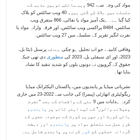
مواد کی وجہ سے، 942 ویب سائٹس توہین مذہب کے
سلسلے میں بلاک کی گئی ہیں، 40 ویب سائٹس کو بلاک
کیا گیا ہے۔ ہتک آمیز مواد یا نقالی، 866 متفرق ویب
سائٹس، 8484 پراکسی ویب سائٹس، اور فرقہ وارانہ مواد یا
نفرت انگیز تقریر کے سلسلے میں 27 ویب سائٹس۔
وفاقی کابینہ، جو اب تحلیل ہو چکی ہے، نے پرسنل ڈیٹا بل،
2023، اور ای سیفٹی بل، 2023 کی
منظوری
دی تھی جبکہ
حقوق کے گروپوں نے دونوں بلوں کو شدید تنقید کا نشانہ
بنایا تھا۔
نشریاتی میڈیا پر پابندیوں میں، پاکستان الیکٹرانک میڈیا
ریگولیٹری اتھارٹی (پیمرا) کی جانب سے 2022-23 میں جاری
کردہ ہدایات میں 9 مئی کے واقعات کے بعد “نفرت
پھیلانے والوں” کے لیے ایئر ٹائم پر
پابندی
،
ہائی کورٹ اور سپریم کورٹ کے موجودہ ججوں کے
طرز عمل سے متعلق مواد پر
پابندی
، اور دہشت
گردانہ حملوں کو
کور
کرنے پر پابندی شامل ہے۔