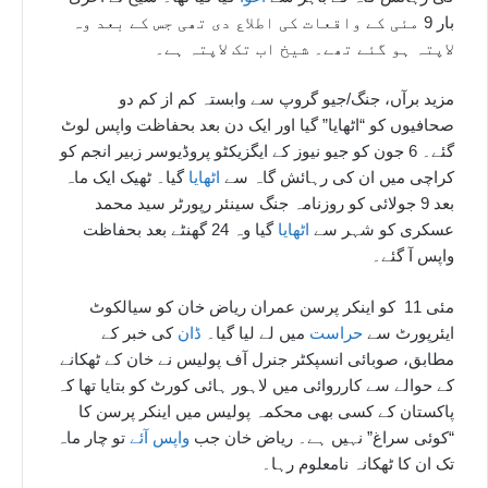
بار 9 مئی کے واقعات کی اطلاع دی تھی جس کے بعد وہ
لاپتہ ہو گئے تھے۔ شیخ اب تک لاپتہ ہے۔
مزید برآں، جنگ/جیو گروپ سے وابستہ کم از کم دو
صحافیوں کو “اٹھایا” گیا اور ایک دن بعد بحفاظت واپس لوٹ
گئے۔ 6 جون کو جیو نیوز کے ایگزیکٹو پروڈیوسر زبیر انجم کو
کراچی میں ان کی رہائش گاہ سے
اٹھایا
گیا۔ ٹھیک ایک ماہ
بعد 9 جولائی کو روزنامہ جنگ سینئر رپورٹر سید محمد
عسکری کو شہر سے
اٹھایا
گیا وہ 24 گھنٹے بعد بحفاظت
واپس آ گئے۔
مئی 11 کو اینکر پرسن عمران ریاض خان کو سیالکوٹ
ایئرپورٹ سے
حراست
میں لے لیا گیا۔
ڈان
کی خبر کے
مطابق، صوبائی انسپکٹر جنرل آف پولیس نے خان کے ٹھکانے
کے حوالے سے کارروائی میں لاہور ہائی کورٹ کو بتایا تھا کہ
پاکستان کے کسی بھی محکمہ پولیس میں اینکر پرسن کا
“کوئی سراغ” نہیں ہے۔ ریاض خان جب
واپس آئے
تو چار ماہ
تک ان کا ٹھکانہ نامعلوم رہا۔