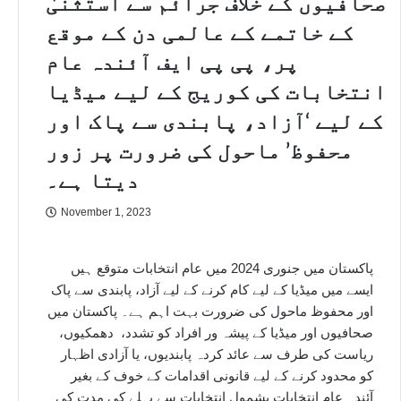
صحافیوں کے خلاف جرائم سے استثنیٰ
کے خاتمے کے عالمی دن کے موقع
پر، پی پی ایف آئندہ عام
انتخابات کی کوریج کے لیے میڈیا
کے لیے ‘آزاد، پابندی سے پاک اور
محفوظ’ ماحول کی ضرورت پر زور
دیتا ہے۔
November 1, 2023
پاکستان میں جنوری 2024 میں عام انتخابات متوقع ہیں
ایسے میں میڈیا کے لیے کام کرنے کے لیے آزاد، پابندی سے پاک
اور محفوظ ماحول کی ضرورت بہت اہم ہے۔ پاکستان میں
صحافیوں اور میڈیا کے پیشہ ور افراد کو تشدد، دھمکیوں،
ریاست کی طرف سے عائد کردہ پابندیوں، یا آزادی اظہار
کو محدود کرنے کے لیے قانونی اقدامات کے خوف کے بغیر
آئندہ عام انتخابات بشمول انتخابات سے پہلے کی مدت کی