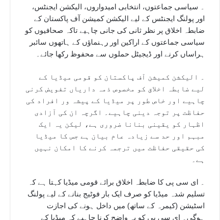
۔ سیاسی جماعتوں، انتخابی امیدواروں، الیکشن ایجنٹس،
اور پولنگ ایجنٹس کے لیے الیکشن کمیشن آف پاکستان کے
ضابطہ اخلاق پر نظر ثانی کی جانی چاہیے تاکہ صحافیوں کو
سیاسی جماعتوں کے اراکین اور رہنماؤں کے ہاتھوں سائبر
ہراساں کرنے اور ڈیجیٹل حملوں سے محفوظ رکھا جائے۔
۔ الیکشن کمیشن آف پاکستان کو قومی میڈیا کے
لیے ضابطہ اخلاق کو مخصوص ذمہ داریاں تفویض کرنی
چاہیے اور خاص طور پر میڈیا کے پیشہ ور افراد کی
حفاظت پر توجہ دینی چاہیے۔ اگرچہ ان کی آزادی
اظہار کو یقینی بنانا ضروری ہے، لیکن یہ ایک
مبہم اور حد سے زیادہ عام بیان ہے جس کا میڈیا
کی حقیقی حفاظت میں ترجمہ کرنے کا امکان نہیں
ہے۔
۔ ای سی پی کا ضابطہ اخلاق برائے قومی میڈیا کہتا ہے کہ
تسلیم شدہ میڈیا کو صرف ایک بار فوٹیج بنانے کے لیے پولنگ
اسٹیشن (کیمرہ کے ساتھ) میں داخل ہونے کی اجازت
ہوگی۔ ای سی پی کو یہ واضح کرنا چاہیے کہ میڈیا کے