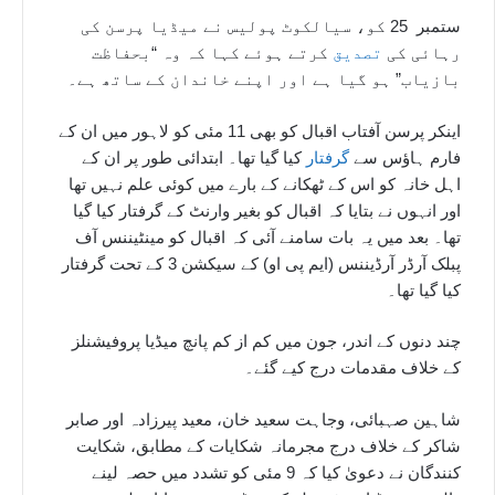
ستمبر 25 کو، سیالکوٹ پولیس نے میڈیا پرسن کی
رہائی کی
تصدیق
کرتے ہوئے کہا کہ وہ “بحفاظت
بازیاب” ہو گیا ہے اور اپنے خاندان کے ساتھ ہے۔
اینکر پرسن آفتاب اقبال کو بھی 11 مئی کو لاہور میں ان کے
فارم ہاؤس سے
گرفتار
کیا گیا تھا۔ ابتدائی طور پر ان کے
اہل خانہ کو اس کے ٹھکانے کے بارے میں کوئی علم نہیں تھا
اور انہوں نے بتایا کہ اقبال کو بغیر وارنٹ کے گرفتار کیا گیا
تھا۔ بعد میں یہ بات سامنے آئی کہ اقبال کو مینٹیننس آف
پبلک آرڈر آرڈیننس (ایم پی او) کے سیکشن 3 کے تحت گرفتار
کیا گیا تھا۔
چند دنوں کے اندر، جون میں کم از کم پانچ میڈیا پروفیشنلز
کے خلاف مقدمات درج کیے گئے۔
شاہین صہبائی، وجاہت سعید خان، معید پیرزادہ اور صابر
شاکر کے خلاف درج مجرمانہ شکایات کے مطابق، شکایت
کنندگان نے دعویٰ کیا کہ 9 مئی کو تشدد میں حصہ لینے