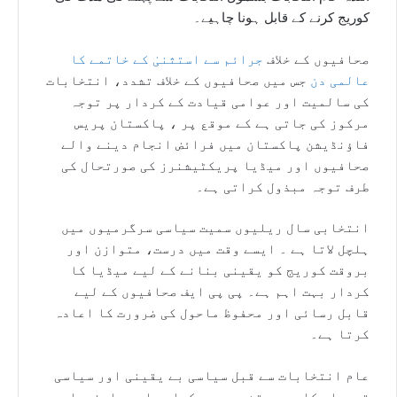
کوریج کرنے کے قابل ہونا چاہیے۔
صحافیوں کے خلاف
جرائم سے استثنیٰ کے خاتمے کا
عالمی دن
جس میں صحافیوں کے خلاف تشدد، انتخابات
کی سالمیت اور عوامی قیادت کے کردار پر توجہ
مرکوز کی جاتی ہے کے موقع پر ، پاکستان پریس
فاؤنڈیشن پاکستان میں فرائض انجام دینے والے
صحافیوں اور میڈیا پریکٹیشنرز کی صورتحال کی
طرف توجہ مبذول کراتی ہے۔
انتخابی سال ریلیوں سمیت سیاسی سرگرمیوں میں
ہلچل لاتا ہے ۔ ایسے وقت میں درست، متوازن اور
بروقت کوریج کو یقینی بنانے کے لیے میڈیا کا
کردار بہت اہم ہے۔ پی پی ایف صحافیوں کے لیے
قابل رسائی اور محفوظ ماحول کی ضرورت کا اعادہ
کرتا ہے۔
عام انتخابات سے قبل سیاسی بے یقینی اور سیاسی
تبدیلی کا دور، تشدد، دھمکیاں، اور پابندیاں