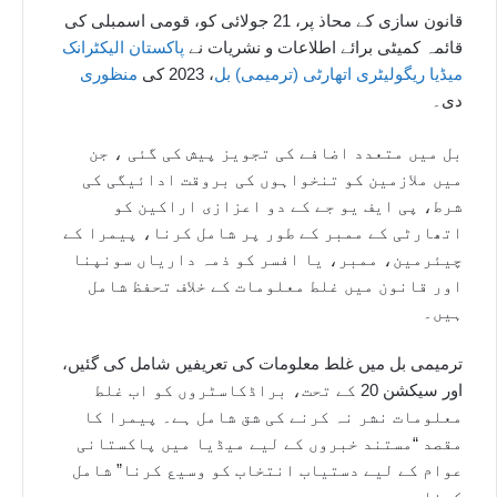
قانون سازی کے محاذ پر، 21 جولائی کو، قومی اسمبلی کی
قائمہ کمیٹی برائے اطلاعات و نشریات نے
پاکستان الیکٹرانک
میڈیا ریگولیٹری اتھارٹی (ترمیمی) بل
، 2023 کی
منظوری
دی۔
بل میں متعدد اضافے کی تجویز پیش کی گئی ، جن
میں ملازمین کو تنخواہوں کی بروقت ادائیگی کی
شرط، پی ایف یو جے کے دو اعزازی اراکین کو
اتھارٹی کے ممبر کے طور پر شامل کرنا، پیمرا کے
چیئرمین، ممبر، یا افسر کو ذمہ داریاں سونپنا
اور قانون میں غلط معلومات کے خلاف تحفظ شامل
ہیں۔
ترمیمی بل میں غلط معلومات کی تعریفیں شامل کی گئیں،
اور سیکشن 20 کے تحت، براڈکاسٹروں کو اب غلط
معلومات نشر نہ کرنے کی شق شامل ہے۔ پیمرا کا
مقصد “مستند خبروں کے لیے میڈیا میں پاکستانی
عوام کے لیے دستیاب انتخاب کو وسیع کرنا” شامل
کرنا ہے۔