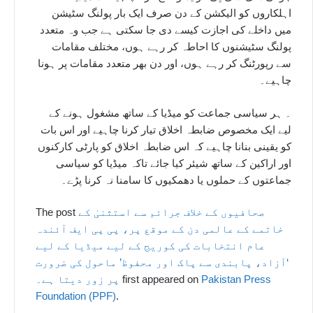
اہلکاروں کو الیکشن کے دن صرف ایک بار پولنگ سٹیشن
میں داخلے کی اجازت کیسے دی جا سکتی ہے جب وہ متعدد
پولنگ سٹیشنوں کا احاطہ کر رہے ہوں، مختلف مقامات
سے رپورٹنگ کر رہے ہوں، اور دن بھر متعدد مقامات پر ہونا
چاہیے۔
۔ ہر سیاسی جماعت کو میڈیا کے ساتھ مشغول ہونے کے
لیے ایک مخصوص ضابطہ اخلاق تیار کرنا چاہیے اور اس بات
کو یقینی بنانا چاہیے کہ اس ضابطہ اخلاق کو پارٹی کارکنوں
اور اراکین کے ساتھ شیئر کیا جائے تاکہ میڈیا کو سیاسی
جماعتوں کے حملوں یا دھمکیوں کا سامنا نہ کرنا پڑے۔
صحافیوں کے خلاف جرائم سے استثنیٰ کے
The post
خاتمے کے عالمی دن کے موقع پر، پی پی ایف آئندہ
عام انتخابات کی کوریج کے لیے میڈیا کے لیے
‘آزاد، پابندی سے پاک اور محفوظ’ ماحول کی ضرورت
Pakistan Press
first appeared on
پر زور دیتا ہے۔
Foundation (PPF)
.