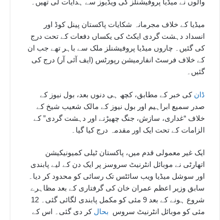
والوں نے میڈیا پروفیشنلز کی ویڈیوز سے ہدایات لی تھیں۔
میڈیا کے خلاف مجرمانہ شکایات پاکستان پینل کوڈ اور
انسداد دہشت گردی ایکٹ کی یکساں دفعات کے تحت درج
کی گئیں۔ چاروں میڈیا پروفیشنلز ملک سے باہر تھے جب ان
کے خلاف فرسٹ انفارمیشن رپورٹس (ایف آئی آر) درج کی
گئیں۔
ڈان
کی خبر کے مطابق، کچھ ہی دنوں بعد، بول نیوز کے
صدر سمیع ابراہیم اور بول نیوز کے مالک شعیب شیخ کے
خلاف “غداری، سازش، جنگ چھیڑنے اور دہشت گردی” کے
الزامات کے تحت ایک اور مقدمہ درج کیا گیا۔
ایک غیر معمولی قدم میں، پاکستان ٹیلی کمیونیکیشن
اتھارٹی نے موبائل انٹرنیٹ سروسز پر ایک دن کے لیے پابندی
اور سوشل میڈیا ویب سائٹس تک رسائی کو محدود کر دیا۔
سابق وزیر اعظم عمران خان کی گرفتاری کے بعد مظاہرے
شروع ہونے کے بعد 9 مئی کو مکمل پابندی لگائی گئی۔ 12
مئی کو موبائل انٹرنیٹ سروس
بحال
کر دی گئی۔ اس کے