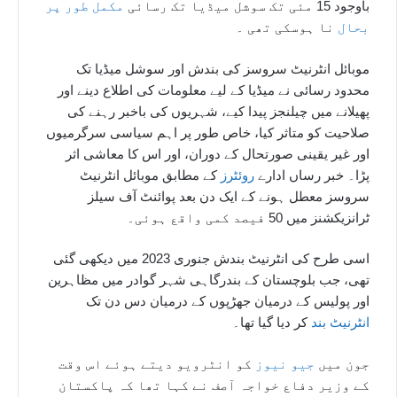
باوجود 15 مئی تک سوشل میڈیا تک رسائی
مکمل طور پر
بحال
نا ہوسکی تھی ۔
موبائل انٹرنیٹ سروسز کی بندش اور سوشل میڈیا تک
محدود رسائی نے میڈیا کے لیے معلومات کی اطلاع دینے اور
پھیلانے میں چیلنجز پیدا کیے، شہریوں کی باخبر رہنے کی
صلاحیت کو متاثر کیا، خاص طور پر اہم سیاسی سرگرمیوں
اور غیر یقینی صورتحال کے دوران، اور اس کا معاشی اثر
پڑا۔ خبر رساں ادارے
روئٹرز
کے مطابق موبائل انٹرنیٹ
سروسز معطل ہونے کے ایک دن بعد پوائنٹ آف سیلز
ٹرانزیکشنز میں 50 فیصد کمی واقع ہوئی۔
اسی طرح کی انٹرنیٹ بندش جنوری 2023 میں دیکھی گئی
تھی، جب بلوچستان کے بندرگاہی شہر گوادر میں مظاہرین
اور پولیس کے درمیان جھڑپوں کے درمیان دس دن تک
انٹرنیٹ بند
کر دیا گیا تھا۔
جون میں
جیو نیوز
کو انٹرویو دیتے ہوئے اس وقت
کے وزیر دفاع خواجہ آصف نے کہا تھا کہ پاکستان